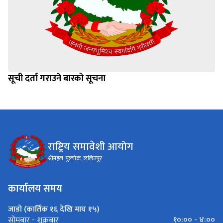
सूची दर्ता गराउने बारको सूचना
राष्ट्रिय समावेशी आयोग
श्रीमहल, पुल्चोक, ललितपुर
कार्यालय समय
जाडो (कार्तिक १६ देखि माघ १५)
१०:०० - ४:००
सोमबार - शुक्रबार