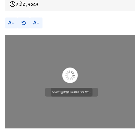
२ जेठ, २०८२
A
A
Loading PDF Worker CORS ...
Loading WEBGL 3D ...