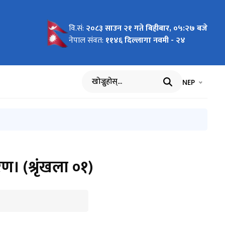
वि.सं:
२०८३ साउन २१ गते बिहीबार, ०५:२७ बजे
समावेश
सम्म
िजन बाट
िजन बाट
o Nepal
io Nepal
o Nepal
io Nepal
io Nepal
गायतका
io Nepal
io Nepal
देश
o Nepal
 गराउने
न्देश
ारमा
शुभकामना
ो स्थिति
१/०८२
सम्म
सम्म
तसम्म
देश
 उपलब्ध
सान्तसम्म
नेपाल संवत:
११४६ दिल्लागा नवमी - २४
भाषा चयन गर्नुह
भाषा प
NEP
खोज्नुहोस्
। (श्रृंखला ०१)