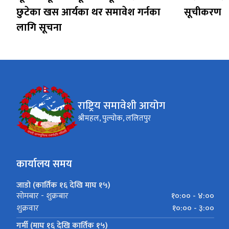
छुटेका खस आर्यका थर समावेश गर्नका
सूचीकरण
लागि सूचना
राष्ट्रिय समावेशी आयोग
श्रीमहल, पुल्चोक, ललितपुर
कार्यालय समय
जाडो (कार्तिक १६ देखि माघ १५)
१०:०० - ४:००
सोमबार - शुक्रबार
१०:०० - ३:००
शुक्रवार
गर्मी (माघ १६ देखि कार्तिक १५)