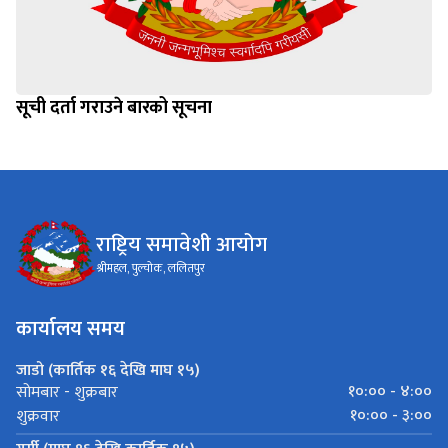
सूची दर्ता गराउने बारको सूचना
राष्ट्रिय समावेशी आयोग
श्रीमहल, पुल्चोक, ललितपुर
कार्यालय समय
जाडो (कार्तिक १६ देखि माघ १५)
१०:०० - ४:००
सोमबार - शुक्रबार
१०:०० - ३:००
शुक्रवार