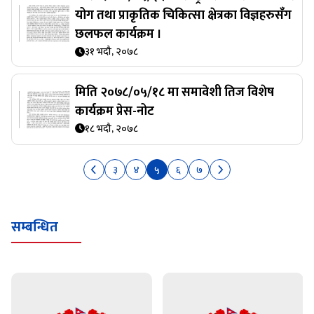
योग तथा प्राकृतिक चिकित्सा क्षेत्रका विज्ञहरुसँग
छलफल कार्यक्रम ।
३१ भदौ, २०७८
मिति २०७८/०५/१८ मा समावेशी तिज विशेष
कार्यक्रम प्रेस-नोट
१८ भदौ, २०७८
३
४
५
६
७
सम्बन्धित